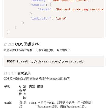
"summary"
:
"Now seeing: Daniel"
,
"source"
:
{
"label"
:
"Patient greeting service"
}
,
"indicator"
:
"info"
}
]
}
CDS医嘱选择
本交易由CDS客户端和CDS服务端使用。 调用地址：
请求消息
CDS客户端触发调用医嘱选择服务时context属性如下：
字段
可
预
类型
描述
选
取
性
令
牌
userId
必
是
string
当前用户的id。对于这个钩子，用户应该是
须
Practitioner 类型。例如 Practitioner/123。