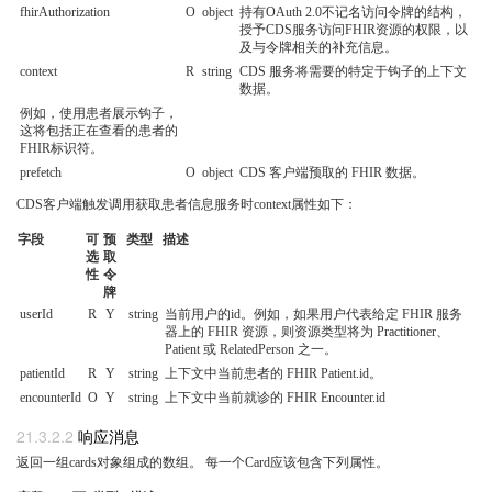
fhirAuthorization
O
object
持有OAuth 2.0不记名访问令牌的结构，
授予CDS服务访问FHIR资源的权限，以
及与令牌相关的补充信息。
context
R
string
CDS 服务将需要的特定于钩子的上下文
数据。
例如，使用患者展示钩子，
这将包括正在查看的患者的
FHIR标识符。
prefetch
O
object
CDS 客户端预取的 FHIR 数据。
CDS客户端触发调用获取患者信息服务时context属性如下：
字段
可
预
类型
描述
选
取
性
令
牌
userId
R
Y
string
当前用户的id。例如，如果用户代表给定 FHIR 服务
器上的 FHIR 资源，则资源类型将为 Practitioner、
Patient 或 RelatedPerson 之一。
patientId
R
Y
string
上下文中当前患者的 FHIR Patient.id。
encounterId
O
Y
string
上下文中当前就诊的 FHIR Encounter.id
响应消息
返回一组cards对象组成的数组。 每一个Card应该包含下列属性。