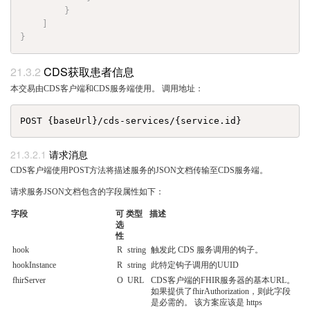
}
]
}
CDS获取患者信息
本交易由CDS客户端和CDS服务端使用。 调用地址：
请求消息
CDS客户端使用POST方法将描述服务的JSON文档传输至CDS服务端。
请求服务JSON文档包含的字段属性如下：
字段
可
类型
描述
选
性
hook
R
string
触发此 CDS 服务调用的钩子。
hookInstance
R
string
此特定钩子调用的UUID
fhirServer
O
URL
CDS客户端的FHIR服务器的基本URL。
如果提供了fhirAuthorization，则此字段
是必需的。 该方案应该是 https