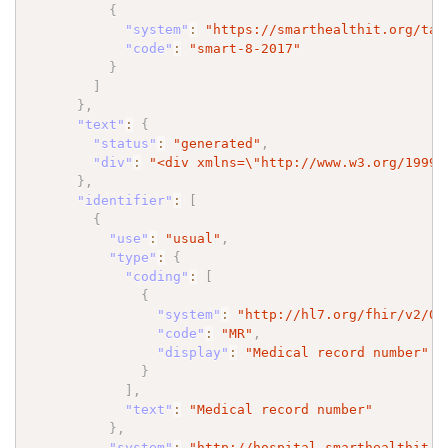
{
"system"
:
"https://smarthealthit.org/tag
"code"
:
"smart-8-2017"
}
]
}
,
"text"
:
{
"status"
:
"generated"
,
"div"
:
"<div xmlns=
\"
http://www.w3.org/1999/
}
,
"identifier"
:
[
{
"use"
:
"usual"
,
"type"
:
{
"coding"
:
[
{
"system"
:
"http://hl7.org/fhir/v2/02
"code"
:
"MR"
,
"display"
:
"Medical record number"
}
]
,
"text"
:
"Medical record number"
}
,
"system"
:
"http://hospital.smarthealthit.o