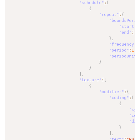
"schedule"
:
[
{
"repeat"
:
{
"boundsPerio
"start"
:
"end"
:
"2
}
,
"frequency"
:
"period"
:
1
,
"periodUnit"
}
}
]
,
"texture"
:
[
{
"modifier"
:
{
"coding"
:
[
{
"sys
"cod
"dis
}
]
,
"text"
:
"Pure