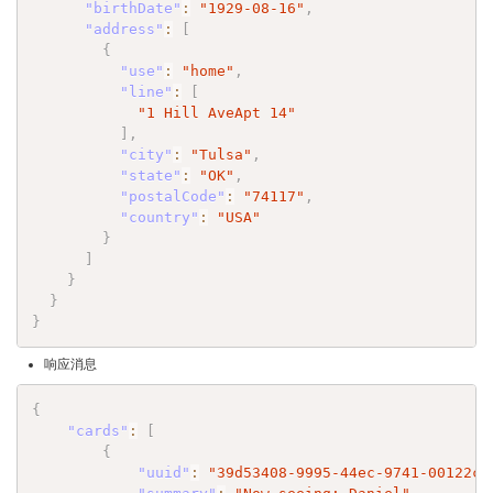
"birthDate"
:
"1929-08-16"
,
"address"
:
[
{
"use"
:
"home"
,
"line"
:
[
"1 Hill AveApt 14"
]
,
"city"
:
"Tulsa"
,
"state"
:
"OK"
,
"postalCode"
:
"74117"
,
"country"
:
"USA"
}
]
}
}
}
响应消息
{
"cards"
:
[
{
"uuid"
:
"39d53408-9995-44ec-9741-00122c0