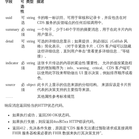
字段
可
类型
描述
选
性
uuid
可
string
卡的唯一标识符。可用于审核和记录卡，并应包含在对
选
CDS 服务的反馈端点的任何后续调用中。
summary
必
string
一个句子，少于140个字符的摘要消息，用于在此卡片内向
须
用户显示。
detail
可
string
可选的详细信息显示；如果提供，则必须以（GitHub 风
选
格）简化表示。（对于非紧急卡片，CDS 客户端可以隐藏
这些详细信息，直到用户单击“查看更多详细信息…”等链
接）。
indicator
必
string
这张卡片传达的内容的紧迫性/重要性。 允许的值按紧急程
须
度的增加顺序为：info、warning、critical。 CDS 客户端可
以使用此字段来帮助做出 UI 显示决策，例如排序顺序或着
色。
source
必
object
此卡片上显示的信息来源的分组结构。 来源应该是卡片所
须
代表的决策支持的主要指导来源。
……
其他属性参考标准规范
响应消息返回恰当的HTTP状态代码。
如果执行成功，返回200 OK状态码。
如果执行失败，则应返回4xx和5xx HTTP错误代码。
返回412，先决条件失败，原因是“CDS 服务无法通过预取请求或直接调用
FHIR 服务器检索必要的 FHIR 数据来执行其决策支持”。