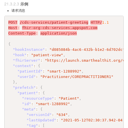
示例
请求消息
POST
/cds-services/patient-greeting
HTTP/
1.1
Host
:
fhir-org-cds-services.appspot.com
Content-Type
:
application/json
{
"hookInstance"
:
"d085084b-4ac6-432b-b1e2-6d702dcf4
"hook"
:
"patient-view"
,
"fhirServer"
:
"https://launch.smarthealthit.org/v/
"context"
:
{
"patientId"
:
"smart-1288992"
,
"userId"
:
"Practitioner/COREPRACTITIONER1"
}
,
"prefetch"
:
{
"patient"
:
{
"resourceType"
:
"Patient"
,
"id"
:
"smart-1288992"
,
"meta"
:
{
"versionId"
:
"634"
,
"lastUpdated"
:
"2021-05-12T02:30:37.942-04:0
"tag"
:
[