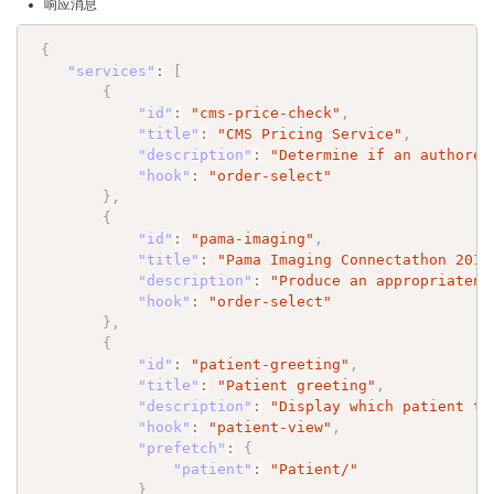
响应消息
{
"services"
:
[
{
"id"
:
"cms-price-check"
,
"title"
:
"CMS Pricing Service"
,
"description"
:
"Determine if an authored
"hook"
:
"order-select"
}
,
{
"id"
:
"pama-imaging"
,
"title"
:
"Pama Imaging Connectathon 2019
"description"
:
"Produce an appropriatene
"hook"
:
"order-select"
}
,
{
"id"
:
"patient-greeting"
,
"title"
:
"Patient greeting"
,
"description"
:
"Display which patient th
"hook"
:
"patient-view"
,
"prefetch"
:
{
"patient"
:
"Patient/"
}