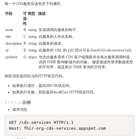
每一个CDS服务应该包含下列属性。
字段
可
类型
描述
选
性
hook
R
string
应该调用此服务的钩子。
title
C
string
此服务的人性化名称。
description
R
string
此服务的描述。
id
R
string
此服务的 URL 的 {id} 部分可在{baseUrl}/cds-services/{id}
prefetch
O
object
包含此服务请求 CDS 客户端预取并在每次服务调用时提
供的 FHIR 查询键/值对的对象。 键是描述所请求数据类型
的字符串，值是表示 FHIR 查询的字符串。
响应消息返回恰当的HTTP状态代码。
如果执行成功，返回200 OK状态码。
如果执行失败，则应返回4xx和5xx HTTP错误代码。
示例
请求消息
GET /cds-services HTTP/1.1
