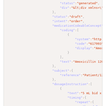
"status"
:
"generated"
,
"div"
:
"&lt;div xmlns=
\"
h
}
,
"status"
:
"draft"
,
"intent"
:
"order"
,
"medicationCodeableConcept"
:
"coding"
:
[
{
"system"
:
"http:/
"code"
:
"617993"
,
"display"
:
"Amoxi
}
]
,
"text"
:
"Amoxicillin 120 
}
,
"subject"
:
{
"reference"
:
"Patient/128
}
,
"dosageInstruction"
:
[
{
"text"
:
"5 mL bid x 1
"timing"
:
{
"repeat"
:
{