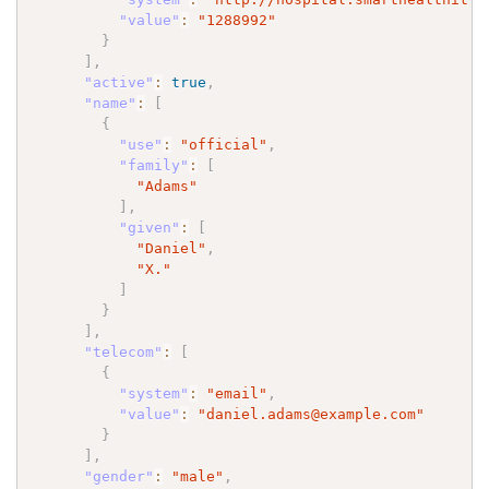
"value"
:
"1288992"
}
]
,
"active"
:
true
,
"name"
:
[
{
"use"
:
"official"
,
"family"
:
[
"Adams"
]
,
"given"
:
[
"Daniel"
,
"X."
]
}
]
,
"telecom"
:
[
{
"system"
:
"email"
,
"value"
:
"daniel.adams@example.com"
}
]
,
"gender"
:
"male"
,