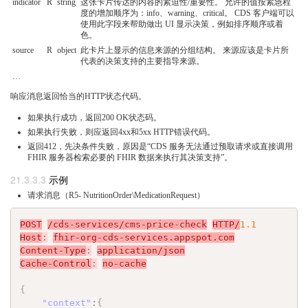
indicator
R
string
这张卡片传达的内容的紧迫性/重要性。 允许的值按紧急程
度的增加顺序为：info、warning、critical。 CDS 客户端可以
使用此字段来帮助做出 UI 显示决策，例如排序顺序或着
色。
source
R
object
此卡片上显示的信息来源的分组结构。 来源应该是卡片所
代表的决策支持的主要指导来源。
…
响应消息返回恰当的HTTP状态代码。
如果执行成功，返回200 OK状态码。
如果执行失败，则应返回4xx和5xx HTTP错误代码。
返回412，先决条件失败，原因是“CDS 服务无法通过预取请求或直接调用
FHIR 服务器检索必要的 FHIR 数据来执行其决策支持”。
示例
请求消息（R5- NutritionOrder\MedicationRequest）
POST
/cds-services/cms-price-check
HTTP/
1.1
Host
:
fhir-org-cds-services.appspot.com
Content-Type
:
application/json
Cache-Control
:
no-cache
{
"context"
:
{