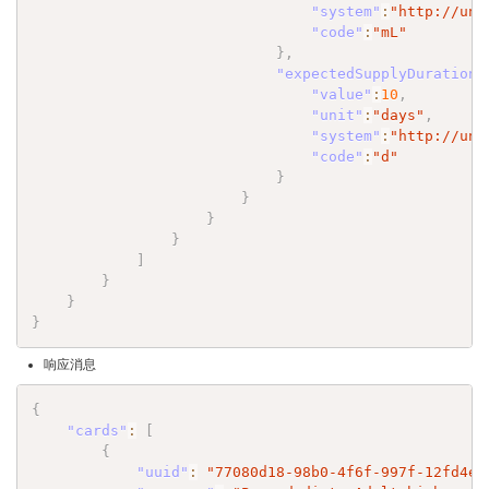
"system"
:
"http://uni
"code"
:
"mL"
}
,
"expectedSupplyDuration"
"value"
:
10
,
"unit"
:
"days"
,
"system"
:
"http://uni
"code"
:
"d"
}
}
}
}
]
}
}
}
响应消息
{
"cards"
:
[
{
"uuid"
:
"77080d18-98b0-4f6f-997f-12fd4ef