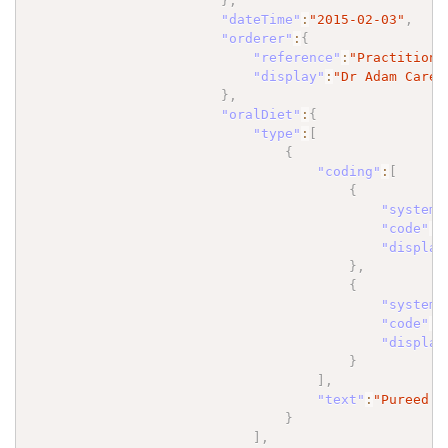
}
,
"dateTime"
:
"2015-02-03"
,
"orderer"
:
{
"reference"
:
"Practitione
"display"
:
"Dr Adam Caref
}
,
"oralDiet"
:
{
"type"
:
[
{
"coding"
:
[
{
"system"
"code"
:
"
"display
}
,
{
"system"
"code"
:
"
"display
}
]
,
"text"
:
"Pureed d
}
]
,