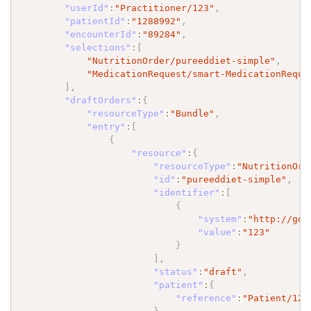
"userId"
:
"Practitioner/123"
,
"patientId"
:
"1288992"
,
"encounterId"
:
"89284"
,
"selections"
:
[
"NutritionOrder/pureeddiet-simple"
,
"MedicationRequest/smart-MedicationReque
]
,
"draftOrders"
:
{
"resourceType"
:
"Bundle"
,
"entry"
:
[
{
"resource"
:
{
"resourceType"
:
"NutritionOrd
"id"
:
"pureeddiet-simple"
,
"identifier"
:
[
{
"system"
:
"http://goo
"value"
:
"123"
}
]
,
"status"
:
"draft"
,
"patient"
:
{
"reference"
:
"Patient/128