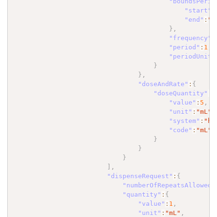
"boundsPerio
"start"
:
"end"
:
"2
}
,
"frequency"
:
"period"
:
1
,
"periodUnit"
}
}
,
"doseAndRate"
:
{
"doseQuantity"
:
{
"value"
:
5
,
"unit"
:
"mL"
,
"system"
:
"ht
"code"
:
"mL"
}
}
}
]
,
"dispenseRequest"
:
{
"numberOfRepeatsAllowed"
"quantity"
:
{
"value"
:
1
,
"unit"
:
"mL"
,