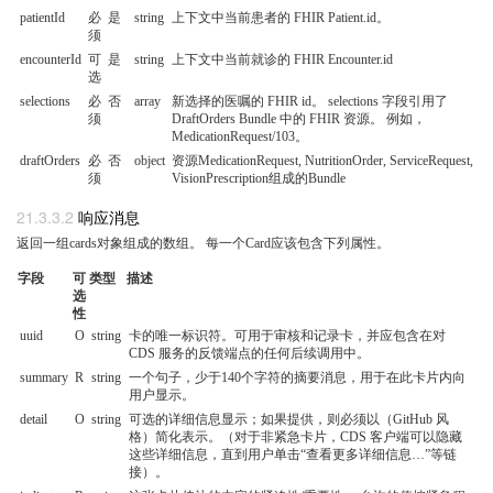
patientId
必
是
string
上下文中当前患者的 FHIR Patient.id。
须
encounterId
可
是
string
上下文中当前就诊的 FHIR Encounter.id
选
selections
必
否
array
新选择的医嘱的 FHIR id。 selections 字段引用了
须
DraftOrders Bundle 中的 FHIR 资源。 例如，
MedicationRequest/103。
draftOrders
必
否
object
资源MedicationRequest, NutritionOrder, ServiceRequest,
须
VisionPrescription组成的Bundle
响应消息
返回一组cards对象组成的数组。 每一个Card应该包含下列属性。
字段
可
类型
描述
选
性
uuid
O
string
卡的唯一标识符。可用于审核和记录卡，并应包含在对
CDS 服务的反馈端点的任何后续调用中。
summary
R
string
一个句子，少于140个字符的摘要消息，用于在此卡片内向
用户显示。
detail
O
string
可选的详细信息显示；如果提供，则必须以（GitHub 风
格）简化表示。（对于非紧急卡片，CDS 客户端可以隐藏
这些详细信息，直到用户单击“查看更多详细信息…”等链
接）。