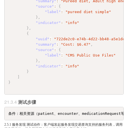
"summary"
:
"Pureed diet, Adult high ener
"source"
:
{
"label"
:
"pureed diet simple"
}
,
"indicator"
:
"info"
}
,
{
"uuid"
:
"722de2c0-e74b-4d22-bb48-a5e1dea
"summary"
:
"Cost: $6.47"
,
"source"
:
{
"label"
:
"CMS Public Use Files"
}
,
"indicator"
:
"info"
}
]
}
测试步骤
2.5.1 服务发现 测试动作：客户端发起服务发现交易查询支持的服务列表，调用