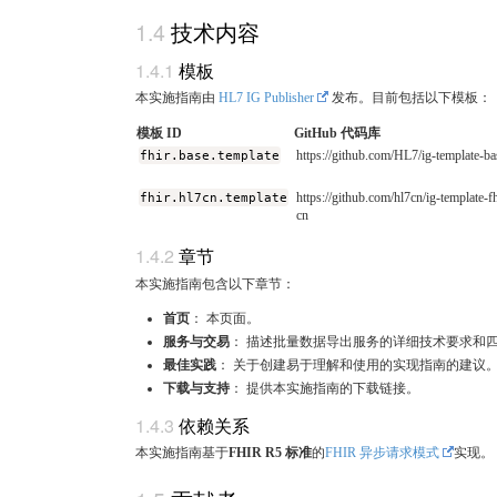
技术内容
模板
本实施指南由
HL7 IG Publisher
发布。目前包括以下模板：
模板 ID
GitHub 代码库
fhir.base.template
https://github.com/HL7/ig-template-ba
fhir.hl7cn.template
https://github.com/hl7cn/ig-template-fh
cn
章节
本实施指南包含以下章节：
首页
： 本页面。
服务与交易
： 描述批量数据导出服务的详细技术要求和
最佳实践
： 关于创建易于理解和使用的实现指南的建议
下载与支持
： 提供本实施指南的下载链接。
依赖关系
本实施指南基于
FHIR R5 标准
的
FHIR 异步请求模式
实现。