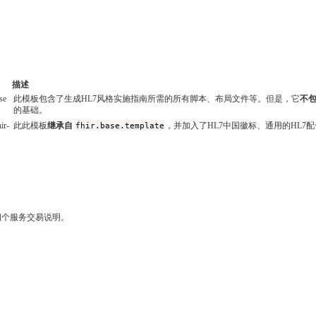
描述
se
此模板包含了生成HL7风格实施指南所需的所有脚本、布局文件等。但是，它
不
的基础。
ir-
此此模板
继承自
fhir.base.template
，并加入了HL7中国徽标、通用的HL7
四个服务交易说明。
。