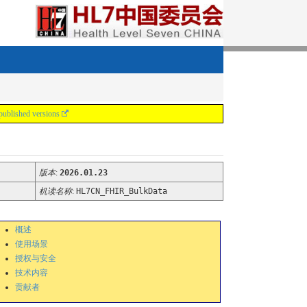
published versions
版本
:
2026.01.23
机读名称
:
HL7CN_FHIR_BulkData
概述
使用场景
授权与安全
技术内容
贡献者