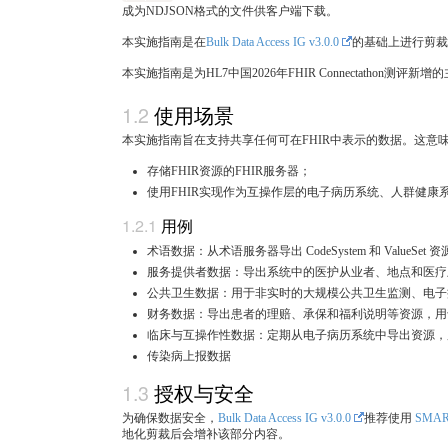
成为NDJSON格式的文件供客户端下载。
本实施指南是在
Bulk Data Access IG v3.0.0
的基础上进行剪裁，
本实施指南是为HL7中国2026年FHIR Connectathon测评新增
使用场景
本实施指南旨在支持共享任何可在FHIR中表示的数据。这意
存储FHIR资源的FHIR服务器；
使用FHIR实现作为互操作层的电子病历系统、人群健康
用例
术语数据：从术语服务器导出 CodeSystem 和 ValueSet 资
服务提供者数据：导出系统中的医护从业者、地点和医疗
公共卫生数据：用于非实时的大规模公共卫生监测、电子
财务数据：导出患者的理赔、承保和福利说明等资源，用
临床与互操作性数据：定期从电子病历系统中导出资源，
传染病上报数据
授权与安全
为确保数据安全，
Bulk Data Access IG v3.0.0
推荐使用
SMART
地化剪裁后会增补该部分内容。