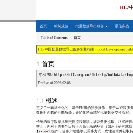
HL
首页
编制规范
批量数据导出服务
最佳实践
Table of Contents
首页
HL7中国批量数据导出服务实施指南 - Local Development build (v2026.01
首页
官方URL
:
http://hl7.org.cn/fhir-ig/bulkdata/Imp
Draft as of 2026-02-08
概述
定义了一套标准化的、基于FHIR的异步操作，用于从资源服务
数据时面临的性能瓶颈，并简化跨系统的批量数据交换流程。
传统的医疗数据批量交换流程繁琐，涉及数据提取、格式转换和
交互，但对于需要导出数十万条记录的场景（如用于研究或质
$export
操作，使客户端能够以异步方式一次性请求并获取