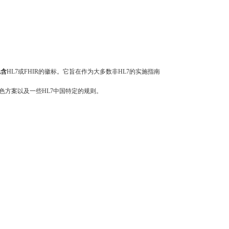
包含
HL7或FHIR的徽标。它旨在作为大多数非HL7的实施指南
配色方案以及一些HL7中国特定的规则。