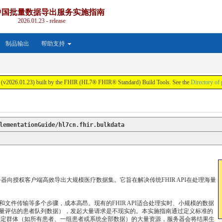
7中国批量数据导出服务实施指南
2026.01.23 - release
制品输出
帮助支持
.23) built by the FHIR (HL7® FHIR® Standard) Build Tools. See the
Directory of 
lementationGuide/hl7cn.fhir.bulkdata
器向授权客户端高效导出大规模医疗数据集。它旨在解决传统FHIR API在处理海量
文件传输等多个步骤，成本高昂。现有的FHIR API适合处理实时、小规模的数据
量评估的患者队列数据），发起大量请求是不现实的。本实施指南通过定义标准的
特定群体（如所有患者、一组患者或系统全部数据）的大量资源，服务器会将结果生