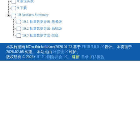
8 最佳实践
9 下载
10 Artifacts Summary
10.1 批量数据导出-患者级
10.2 批量数据导出-系统级
10.3 批量数据导出-组级
本实施指南 hl7cn.fhir.bulkdata#2026.01.23 基于
FHIR 5.0.0
设计。 本页面于
2026-02-08
构建。 本站点由
叶彦波
维护。
版权所有 © 2026+
HL7中国委员会
。
链接:
目录
|
QA报告